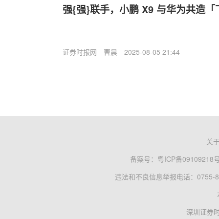
强{强}联手，小鹏 X9 与华为共造
证券时报网
曹晨
2025-08-05 21:44
关
备案号：
粤ICP备09109218
违法和不良信息举报电话：0755-83
深圳证券