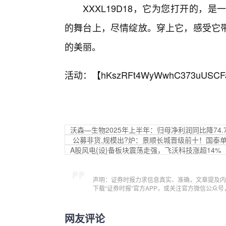
XXXL19D18，它为您打开的
的舞台上，尽情绽放。穿上它，感受它
的美丽。
活动：【
hKszRFt4WyWwhC373uUSCF
沃森—生物2025年上半年：归母净利润同比降74.7
公募非货,规模出?炉：景顺长城晋级前十！国泰单
A股风电{设}备板块震荡走强，飞沃科技涨超14%
声明：证券时报力求信息真实、准确，文章提及内
下载“证券时报”官方APP，或关注官方微信公众
网友评论