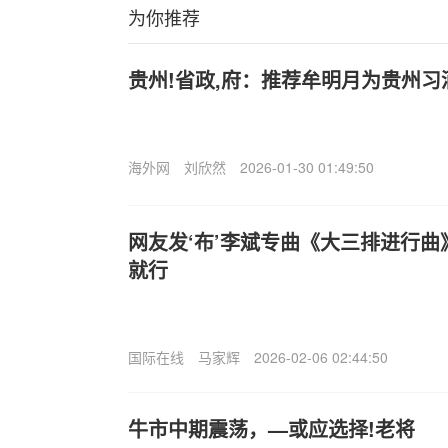
为你推荐
贵州!省政,府：推荐牟明月为贵州
海外网
刘欣然
2026-01-30 01:49:50
网友发‘布’李斌专曲《大三排进行
就行
国际在线
马家辉
2026-02-06 02:44:50
牛市中期震荡，—或应选择!老将